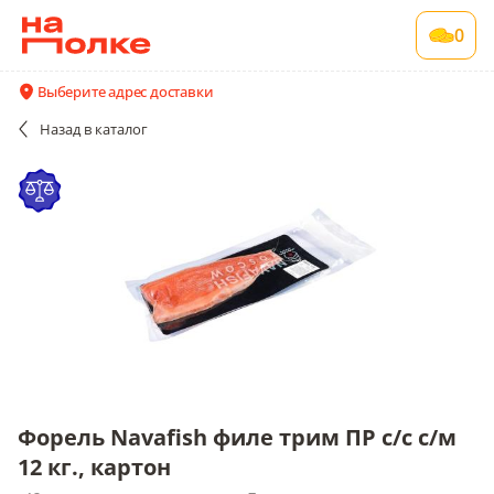
Форель Navafish филе трим ПР с/с с/м 12 кг.,
0
картон
~12 кг в упаковке , срок годности 7 мес
Выберите адрес доставки
Все поставщики и цены
Описание
Назад
в каталог
Форель Navafish филе трим ПР с/с с/м
12 кг., картон