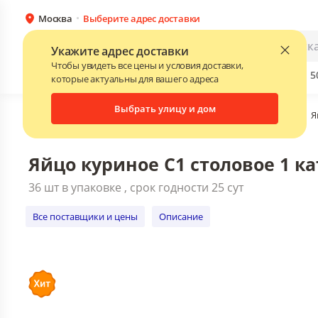
Москва
Выберите адрес доставки
Яйцо куриное С1 столовое 1 кат. 3
36 шт в упаковке , срок годности 25
Каталог
Для бизнеса
Укажите адрес доставки
Все поставщики и цены
Описание
Чтобы увидеть все цены и условия доставки,
Бренды
Прайс-листы поставщиков
Скидки до 
NEW
которые актуальны для вашего адреса
Выбрать улицу и дом
Главная
•
Каталог
•
Молочные продукты, яйца
•
Яйца
•
Я
Яйцо куриное С1 столовое 1 кат
36 шт в упаковке , срок годности 25 сут
Все поставщики и цены
Описание