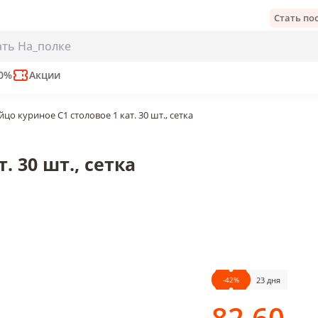
Стать п
0 шт., сетка
 сут
50%
Акции
йцо куриное С1 столовое 1 кат. 30 шт., сетка
. 30 шт., сетка
-
42
%
23 дня
82
.60