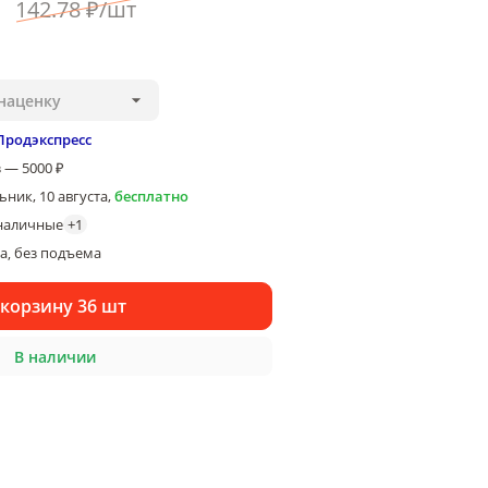
142
.78
₽
/
шт
наценку
Продэкспресс
 — 5000 ₽
ник, 10 августа
,
бесплатно
наличные
+
1
ка
без подъема
, 
 корзину 36 шт
В наличии