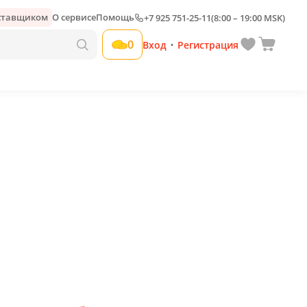
оставщиком
О сервисе
Помощь
+7 925 751-25-11
(8:00 – 19:00 MSK)
Добавить свою наценку
0
Вход
Регистрация
•