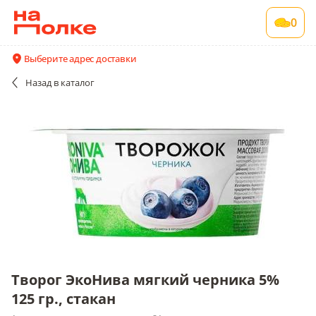
Творог ЭкоНива мягкий черника 5% 125 гр.,
0
стакан
1 шт в упаковке , срок годности 21 сут
Выберите адрес доставки
Все поставщики и цены
Описание
Назад
в каталог
Творог ЭкоНива мягкий черника 5%
125 гр., стакан