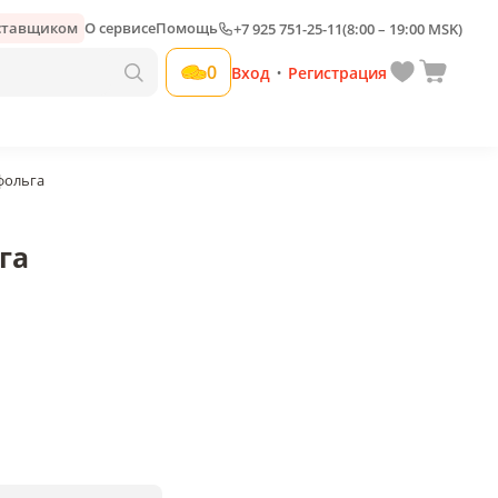
оставщиком
О сервисе
Помощь
+7 925 751-25-11
(8:00 – 19:00 MSK)
Добавить свою наценку
0
Вход
Регистрация
•
фольга
га