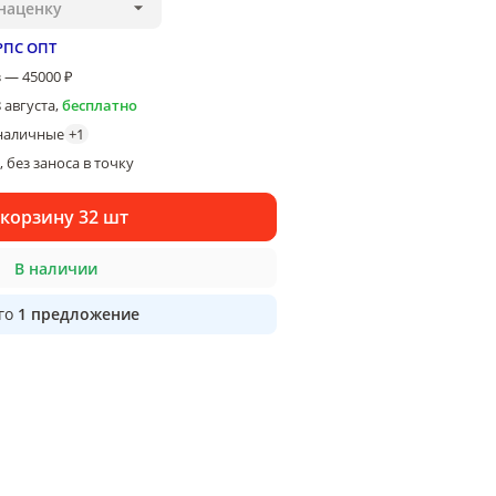
наценку
РПС ОПТ
 — 45000 ₽
8 августа
,
бесплатно
наличные
+
1
 без заноса в точку
 корзину 32 шт
В наличии
го
1
предложение