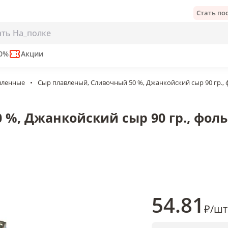
Стать п
койский сыр 90 гр., фольга
50%
Акции
вленные
•
Сыр плавленый, Сливочный 50 %, Джанкойский сыр 90 гр., 
%, Джанкойский сыр 90 гр., фоль
54
.81
₽
/
шт