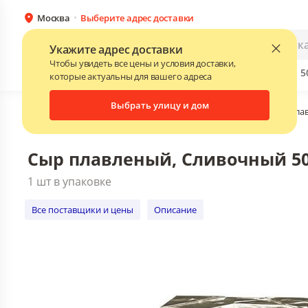
Москва
Выберите адрес доставки
Сыр плавленый, Сливочный 50 %, Джан
1 шт в упаковке
Каталог
Для бизнеса
Укажите адрес доставки
Все поставщики и цены
Описание
Чтобы увидеть все цены и условия доставки,
Бренды
Прайс-листы поставщиков
Скидки до 
NEW
которые актуальны для вашего адреса
Выбрать улицу и дом
Главная
•
Каталог
•
Молочные продукты, яйца
•
Сыры пла
Сыр плавленый, Сливочный 50 
1 шт в упаковке
Все поставщики и цены
Описание