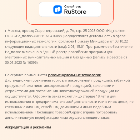
г Москва, проезд Старопетровский, д. 7А, стр. 25 2025 ООО «На_полке».
ООО «На_полке» (ИНН: 9704160889) осуществляет деятельность в сфере
информационных технологий. Согласно Приказу Минцифры от 08.10.22
следующие виды деятельности (код): 2.01, 15.01.
Программное обеспечение
На_полке включено в Единый реестр российских программ для
электронных вычислительных машин и баз данных (запись в реестре от
30.01.2023 № 16396).
На сервисе применяются
рекомендательные технологии
.
Дистанционная розничная торговля алкогольной продукцией, табачной
продукцией или никотинсодержащей продукцией, кальянами и
устройствами для потребления никотинсодержащей продукции не
осуществляется. Оформить заказ может лицо старше 18 лет и для
использования в предпринимательской деятельности или в иных целях, не
связанных с личным, семейным, домашним и иным подобным
использованием. Поставщик товаров/Сервис вправе потребовать
дополнительную верификацию лица осуществляющего заказ.
Аккредитация и реквизиты