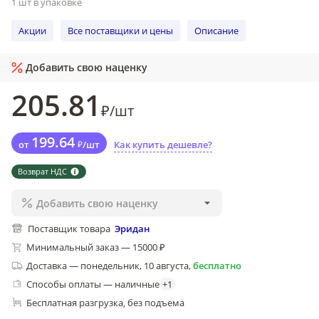
1 шт в упаковке
Акции
Все поставщики и цены
Описание
Добавить свою наценку
205
.81
₽
/
шт
199
.64
от
₽
/
шт
Как купить дешевле?
Возврат НДС
Добавить свою наценку
Поставщик товара
Эридан
Минимальный заказ — 15000 ₽
Доставка
—
понедельник, 10 августа
,
бесплатно
Способы оплаты — наличные
+
1
Бесплатная разгрузка
без подъема
, 