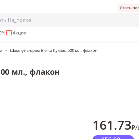
Стать п
 флакон
е
50%
Акции
ми
•
Шампунь-крем Bielita Кумыс, 500 мл., флакон
00 мл., флакон
161
.73
₽
/