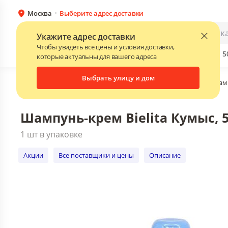
Москва
Выберите адрес доставки
Шампунь-крем Bielita Кумыс, 500 мл.,
1 шт в упаковке
Каталог
Для бизнеса
Укажите адрес доставки
Акции
Все поставщики и цены
Описани
Чтобы увидеть все цены и условия доставки,
Бренды
Прайс-листы поставщиков
Скидки до 
NEW
которые актуальны для вашего адреса
Выбрать улицу и дом
Главная
•
Каталог
•
Косметика и гигиена
•
Уход за волоса
Шампунь-крем Bielita Кумыс, 5
1 шт в упаковке
Акции
Все поставщики и цены
Описание