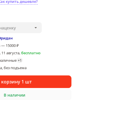
Как купить дешевле?
наценку
Эридан
 — 15000 ₽
 11 августа
,
бесплатно
наличные
+
1
ка
без подъема
, 
 корзину 1 шт
В наличии