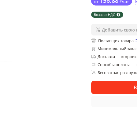
156
.88
от
₽
/
шт
Возврат НДС
Добавить свою 
Поставщик товара
Минимальный заказ
Доставка
—
вторник,
Способы оплаты — 
Бесплатная разгруз
В