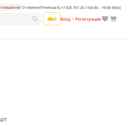
оставщиком
О сервисе
Помощь
+7 925 751-25-11
(8:00 – 19:00 MSK)
Добавить свою наценку
0
Вход
Регистрация
•
шт