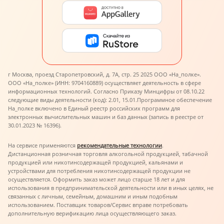
г Москва, проезд Старопетровский, д. 7А, стр. 25 2025 ООО «На_полке».
ООО «На_полке» (ИНН: 9704160889) осуществляет деятельность в сфере
информационных технологий. Согласно Приказу Минцифры от 08.10.22
следующие виды деятельности (код): 2.01, 15.01.
Программное обеспечение
На_полке включено в Единый реестр российских программ для
электронных вычислительных машин и баз данных (запись в реестре от
30.01.2023 № 16396).
На сервисе применяются
рекомендательные технологии
.
Дистанционная розничная торговля алкогольной продукцией, табачной
продукцией или никотинсодержащей продукцией, кальянами и
устройствами для потребления никотинсодержащей продукции не
осуществляется. Оформить заказ может лицо старше 18 лет и для
использования в предпринимательской деятельности или в иных целях, не
связанных с личным, семейным, домашним и иным подобным
использованием. Поставщик товаров/Сервис вправе потребовать
дополнительную верификацию лица осуществляющего заказ.