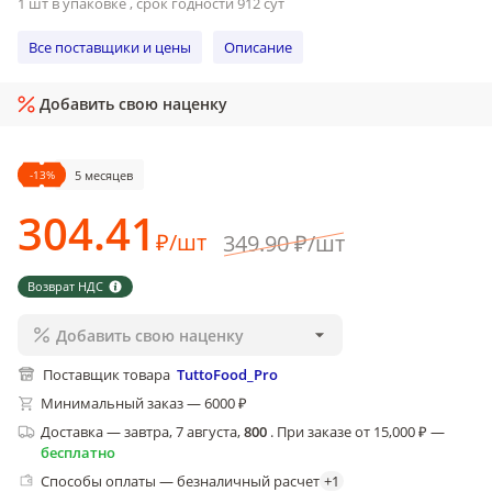
1 шт в упаковке , срок годности 912 сут
Все поставщики и цены
Описание
Добавить свою наценку
-
13
%
5 месяцев
304
.41
₽
/
шт
349
.90
₽
/
шт
Возврат НДС
Добавить свою наценку
Поставщик товара
TuttoFood_Pro
Минимальный заказ — 6000 ₽
Доставка
—
завтра, 7 августа
,
800
.
При заказе от 15,000 ₽ —
бесплатно
Способы оплаты — безналичный расчет
+
1