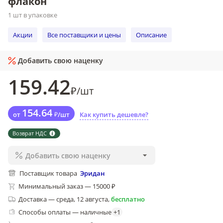
флакон
1 шт в упаковке
Акции
Все поставщики и цены
Описание
Добавить свою наценку
159
.42
₽
/
шт
154
.64
от
₽
/
шт
Как купить дешевле?
Возврат НДС
Добавить свою наценку
Поставщик товара
Эридан
Минимальный заказ — 15000 ₽
Доставка
—
среда, 12 августа
,
бесплатно
Способы оплаты — наличные
+
1