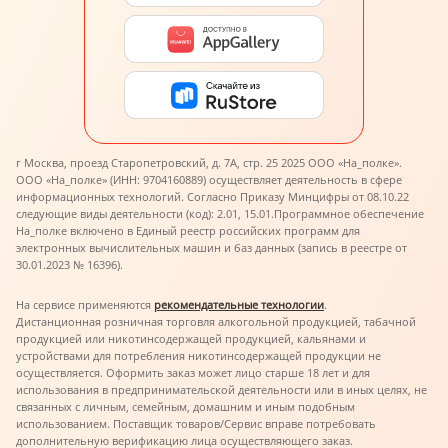
г Москва, проезд Старопетровский, д. 7А, стр. 25 2025 ООО «На_полке».
ООО «На_полке» (ИНН: 9704160889) осуществляет деятельность в сфере
информационных технологий. Согласно Приказу Минцифры от 08.10.22
следующие виды деятельности (код): 2.01, 15.01.
Программное обеспечение
На_полке включено в Единый реестр российских программ для
электронных вычислительных машин и баз данных (запись в реестре от
30.01.2023 № 16396).
На сервисе применяются
рекомендательные технологии
.
Дистанционная розничная торговля алкогольной продукцией, табачной
продукцией или никотинсодержащей продукцией, кальянами и
устройствами для потребления никотинсодержащей продукции не
осуществляется. Оформить заказ может лицо старше 18 лет и для
использования в предпринимательской деятельности или в иных целях, не
связанных с личным, семейным, домашним и иным подобным
использованием. Поставщик товаров/Сервис вправе потребовать
дополнительную верификацию лица осуществляющего заказ.