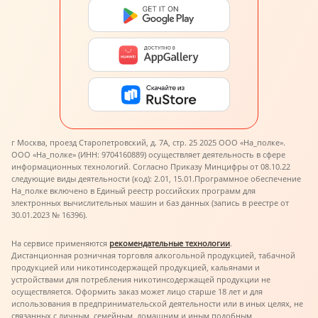
г Москва, проезд Старопетровский, д. 7А, стр. 25 2025 ООО «На_полке».
ООО «На_полке» (ИНН: 9704160889) осуществляет деятельность в сфере
информационных технологий. Согласно Приказу Минцифры от 08.10.22
следующие виды деятельности (код): 2.01, 15.01.
Программное обеспечение
На_полке включено в Единый реестр российских программ для
электронных вычислительных машин и баз данных (запись в реестре от
30.01.2023 № 16396).
На сервисе применяются
рекомендательные технологии
.
Дистанционная розничная торговля алкогольной продукцией, табачной
продукцией или никотинсодержащей продукцией, кальянами и
устройствами для потребления никотинсодержащей продукции не
осуществляется. Оформить заказ может лицо старше 18 лет и для
использования в предпринимательской деятельности или в иных целях, не
связанных с личным, семейным, домашним и иным подобным