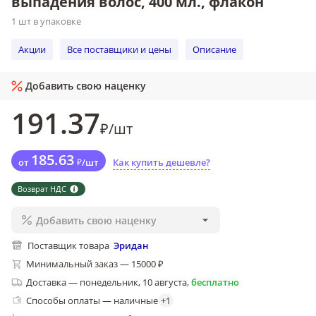
выпадения волос, 400 мл., флакон
1 шт в упаковке
Акции
Все поставщики и цены
Описание
Добавить свою наценку
191
.37
₽
/
шт
185
.63
от
₽
/
шт
Как купить дешевле?
Возврат НДС
Добавить свою наценку
Поставщик товара
Эридан
Минимальный заказ — 15000 ₽
Доставка
—
понедельник, 10 августа
,
бесплатно
Способы оплаты — наличные
+
1