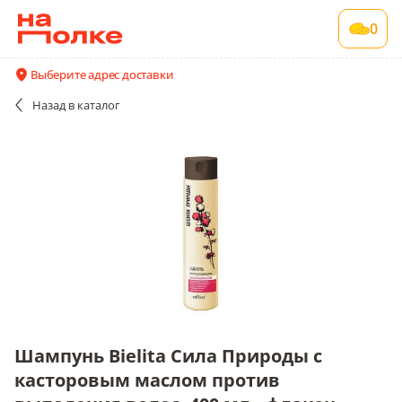
Шампунь Bielita Сила Природы с
0
касторовым маслом против выпадения
волос, 400 мл., флакон
Выберите адрес доставки
1 шт в упаковке
Назад
в каталог
Акции
Все поставщики и цены
Описание
Шампунь Bielita Сила Природы с
касторовым маслом против