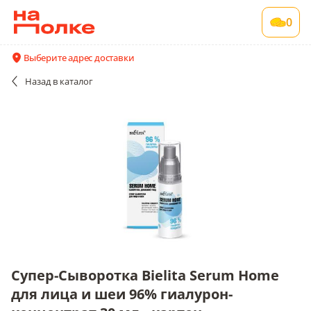
Супер-Сыворотка Bielita Serum Home для
0
лица и шеи 96% гиалурон-концентрат 30
мл., картон
Выберите адрес доставки
1 шт в упаковке
Назад
в каталог
Акции
Все поставщики и цены
Описание
Супер-Сыворотка Bielita Serum Home
для лица и шеи 96% гиалурон-