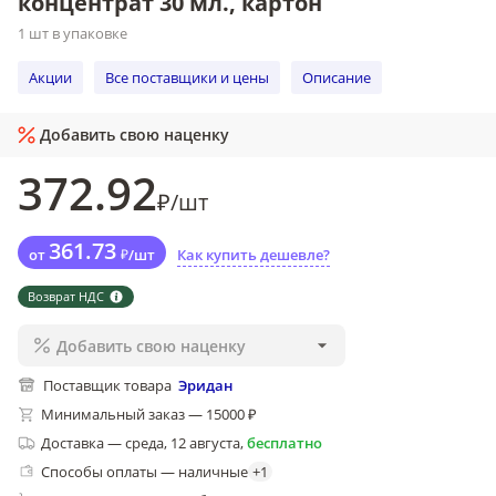
концентрат 30 мл., картон
1 шт в упаковке
Акции
Все поставщики и цены
Описание
Добавить свою наценку
372
.92
₽
/
шт
361
.73
от
₽
/
шт
Как купить дешевле?
Возврат НДС
Добавить свою наценку
Поставщик товара
Эридан
Минимальный заказ — 15000 ₽
Доставка
—
среда, 12 августа
,
бесплатно
Способы оплаты — наличные
+
1