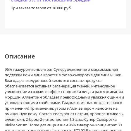
При заказе товаров от 30 000 руб.
Описание
96% гиалурон-концентрат Суперувлажнение и максимальная
подтяжка кожи лица кроется в супер-сыворотке для лица и шеи.
Благодаря гиалуроновой кислоте в составе продукта
обеспечивается активная регенерация тканей, интенсивное
увлажнение и создается эффект подтяжки лица и разглаживания
морщин. Аллантоин обладает превосходными увлажняющими и
успокаивающими свойствами. Гладкая и мягкая кожа с первого
применения! Применение: утром и/или вечером наносите на
очищенную кожу. Состав: гиалуронат натрия, пропиленгликоль,
аллантоин, 2-бром-2-нитропропан-1,3-диол
Супер-Сыворотка
Bielita Serum Home для лица и шеи 96% гиалурон-концентрат 30
мл., картон - самые дешевые цены от 372.92 ₽ от поставщиков и