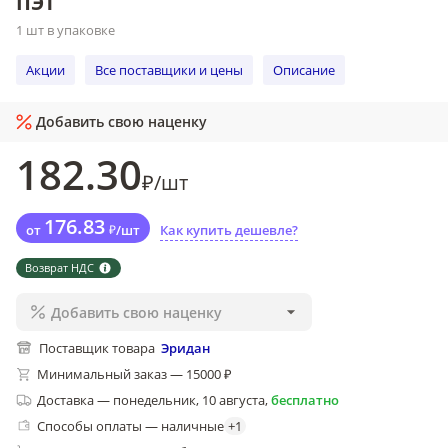
ПЭТ
1 шт в упаковке
Акции
Все поставщики и цены
Описание
Добавить свою наценку
182
.30
₽
/
шт
176
.83
от
₽
/
шт
Как купить дешевле?
Возврат НДС
Добавить свою наценку
Поставщик товара
Эридан
Минимальный заказ — 15000 ₽
Доставка
—
понедельник, 10 августа
,
бесплатно
Способы оплаты — наличные
+
1