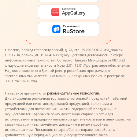
г Москва, проезд Старопетровский, д. 7А, стр. 25 2025 ООО «На_полке».
ООО «На_полке» (ИНН: 9704160889) осуществляет деятельность в сфере
информационных технологий. Согласно Приказу Минцифры от 08.10.22
следующие виды деятельности (код): 2.01, 15.01.
Программное обеспечение
На_полке включено в Единый реестр российских программ для
электронных вычислительных машин и баз данных (запись в реестре от
30.01.2023 № 16396).
На сервисе применяются
рекомендательные технологии
.
Дистанционная розничная торговля алкогольной продукцией, табачной
продукцией или никотинсодержащей продукцией, кальянами и
устройствами для потребления никотинсодержащей продукции не
осуществляется. Оформить заказ может лицо старше 18 лет и для
использования в предпринимательской деятельности или в иных целях, не
связанных с личным, семейным, домашним и иным подобным
использованием. Поставщик товаров/Сервис вправе потребовать
дополнительную верификацию лица осуществляющего заказ.