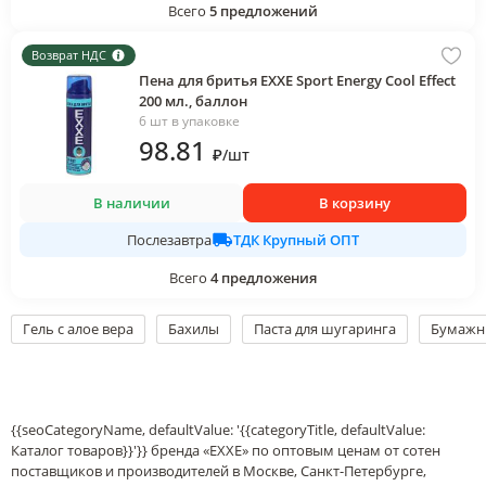
Всего
5
предложений
Возврат НДС
Пена для бритья EXXE Sport Energy Cool Effect
200 мл., баллон
6 шт в упаковке
98
.81
₽
/
шт
В наличии
В корзину
ТДК Крупный ОПТ
Послезавтра
Всего
4
предложения
Гель с алое вера
Бахилы
Паста для шугаринга
Бумажн
{{seoCategoryName, defaultValue: '{{categoryTitle, defaultValue:
Каталог товаров}}'}} бренда «EXXE» по оптовым ценам от сотен
поставщиков и производителей в Москве, Санкт-Петербурге,