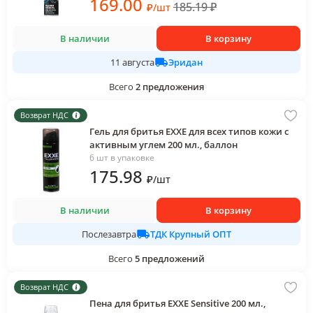
169
.00
185.19
₽
₽
/
шт
В наличии
В корзину
Эридан
11 августа
Всего
2
предложения
Возврат НДС
Гель для бритья EXXE для всех типов кожи с
активным углем 200 мл., баллон
6 шт в упаковке
175
.98
₽
/
шт
В наличии
В корзину
ТДК Крупный ОПТ
Послезавтра
Всего
5
предложений
Возврат НДС
Пена для бритья EXXE Sensitive 200 мл.,