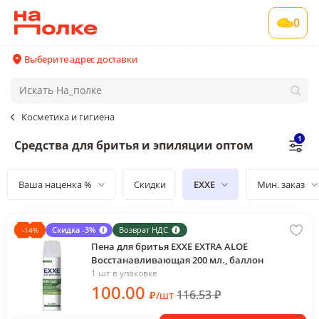
0
Выберите адрес доставки
Косметика и гигиена
1
Средства для бритья и эпиляции оптом
Ваша наценка %
Скидки
EXXE
Мин. заказ
Скидка -3%
Возврат НДС
-
14
%
Пена для бритья EXXE EXTRA ALOE
Восстанавливающая 200 мл., баллон
1 шт в упаковке
100
.00
116.53
₽
₽
/
шт