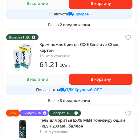
В наличии
В корзину
Эридан
11 августа
Всего
2
предложения
Возврат НДС
Крем помле бритья EXXE Sensitive 80 мл.,
картон
15 шт в упаковке
61
.21
₽
/
шт
В наличии
В корзину
ТДК Крупный ОПТ
Послезавтра
Всего
3
предложения
Скидка -3%
Возврат НДС
-
9
%
Гель для бритья EXXE MEN Тонизирующий
FRESH 200 мл., баллон
1 шт в упаковке