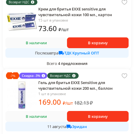
Возврат НДС
Крем для бритья EXXE sensitive для
чувствительной кожи 100 мл., картон
15 шт в упаковке
73
.60
₽
/
шт
В наличии
В корзину
ТДК Крупный ОПТ
Послезавтра
Всего
4
предложения
Скидка -3%
Возврат НДС
-
7
%
Гель для бритья EXXE Sensitive для
чувствительной кожи 200 мл., баллон
1 шт в упаковке
169
.00
182.13
₽
₽
/
шт
В наличии
В корзину
Эридан
11 августа