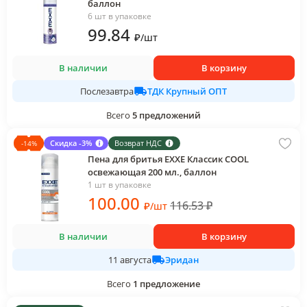
баллон
6 шт в упаковке
99
.84
₽
/
шт
В наличии
В корзину
ТДК Крупный ОПТ
Послезавтра
Всего
5
предложений
Скидка -3%
Возврат НДС
-
14
%
Пена для бритья EXXE Классик COOL
освежающая 200 мл., баллон
1 шт в упаковке
100
.00
116.53
₽
₽
/
шт
В наличии
В корзину
Эридан
11 августа
Всего
1
предложение