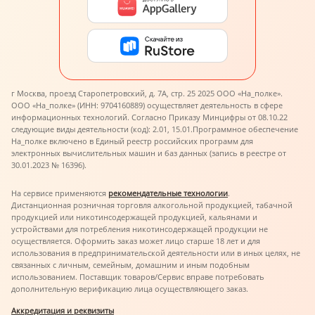
г Москва, проезд Старопетровский, д. 7А, стр. 25 2025 ООО «На_полке».
ООО «На_полке» (ИНН: 9704160889) осуществляет деятельность в сфере
информационных технологий. Согласно Приказу Минцифры от 08.10.22
следующие виды деятельности (код): 2.01, 15.01.
Программное обеспечение
На_полке включено в Единый реестр российских программ для
электронных вычислительных машин и баз данных (запись в реестре от
30.01.2023 № 16396).
На сервисе применяются
рекомендательные технологии
.
Дистанционная розничная торговля алкогольной продукцией, табачной
продукцией или никотинсодержащей продукцией, кальянами и
устройствами для потребления никотинсодержащей продукции не
осуществляется. Оформить заказ может лицо старше 18 лет и для
использования в предпринимательской деятельности или в иных целях, не
связанных с личным, семейным, домашним и иным подобным
использованием. Поставщик товаров/Сервис вправе потребовать
дополнительную верификацию лица осуществляющего заказ.
Аккредитация и реквизиты