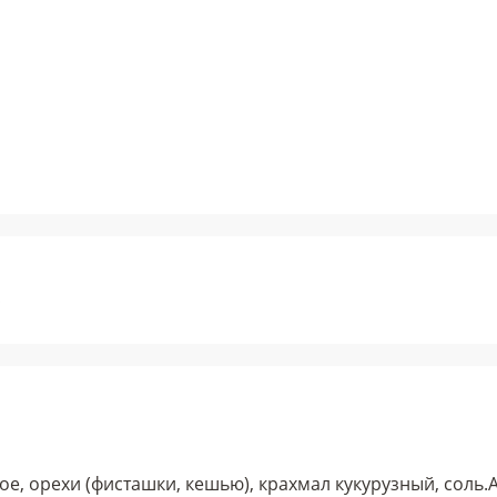
%
е, орехи (фисташки, кешью), крахмал кукурузный, соль.
А