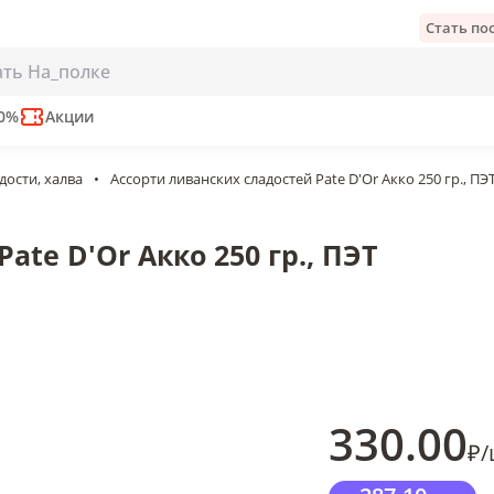
Стать п
 Акко 250 гр., ПЭТ
е
50%
Акции
дости, халва
•
Ассорти ливанских сладостей Pate D'Or Акко 250 гр., ПЭ
ate D'Or Акко 250 гр., ПЭТ
330
.00
₽
/