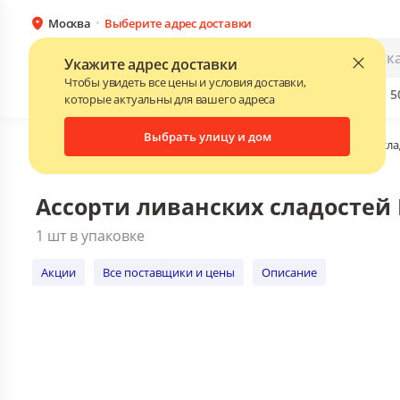
Москва
Выберите адрес доставки
Ассорти ливанских сладостей Pate D'Or
1 шт в упаковке
Каталог
Для бизнеса
Укажите адрес доставки
Акции
Все поставщики и цены
Описани
Чтобы увидеть все цены и условия доставки,
Бренды
Прайс-листы поставщиков
Скидки до 
NEW
которые актуальны для вашего адреса
Выбрать улицу и дом
Главная
•
Каталог
•
Кондитерские изделия
•
Восточные сла
Ассорти ливанских сладостей P
1 шт в упаковке
Акции
Все поставщики и цены
Описание