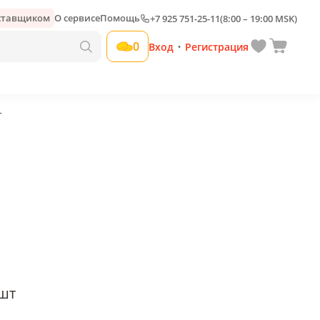
оставщиком
О сервисе
Помощь
+7 925 751-25-11
(8:00 – 19:00 MSK)
Добавить свою наценку
0
Вход
Регистрация
•
Т
шт