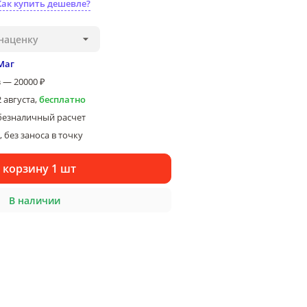
Как купить дешевле?
наценку
Маг
 — 20000 ₽
2 августа
,
бесплатно
безналичный расчет
 без заноса в точку
 корзину 1 шт
В наличии