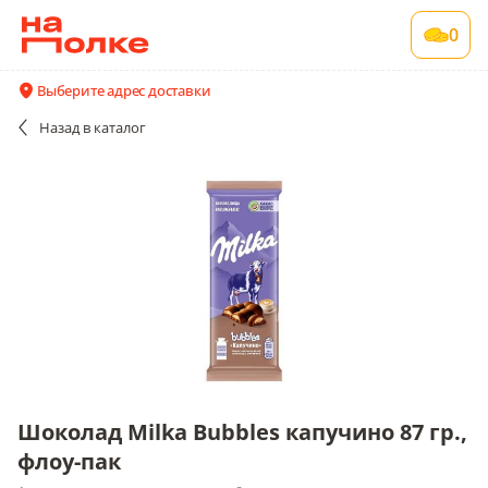
Шоколад Milka Bubbles капучино 87 гр.,
0
флоу-пак
1 шт в упаковке , срок годности 9 мес
Выберите адрес доставки
Все поставщики и цены
Описание
Назад
в каталог
Шоколад Milka Bubbles капучино 87 гр.,
флоу-пак