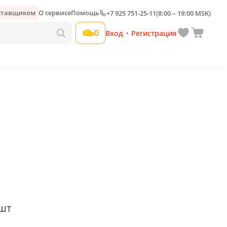
оставщиком
О сервисе
Помощь
+7 925 751-25-11
(8:00 – 19:00 MSK)
Добавить свою наценку
0
Вход
Регистрация
•
шт