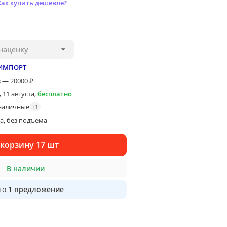
Как купить дешевле?
наценку
ИМПОРТ
 — 20000 ₽
 11 августа
,
бесплатно
наличные
+
1
ка
без подъема
, 
 корзину 17 шт
В наличии
го
1
предложение