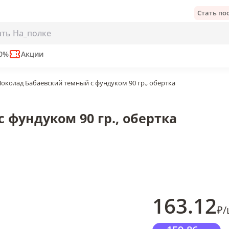
Стать п
м 90 гр., обертка
е
50%
Акции
околад Бабаевский темный с фундуком 90 гр., обертка
фундуком 90 гр., обертка
163
.12
₽
/