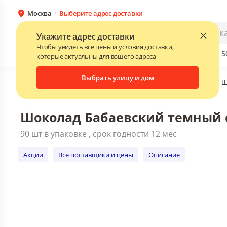
Москва
Выберите адрес доставки
Шоколад Бабаевский темный с фундуко
90 шт в упаковке , срок годности 12 мес
Каталог
Для бизнеса
Укажите адрес доставки
Акции
Все поставщики и цены
Описани
Чтобы увидеть все цены и условия доставки,
Бренды
Прайс-листы поставщиков
Скидки до 
NEW
которые актуальны для вашего адреса
Выбрать улицу и дом
Главная
•
Каталог
•
Кондитерские изделия
•
Шоколад
•
Ш
Шоколад Бабаевский темный с 
90 шт в упаковке , срок годности 12 мес
Акции
Все поставщики и цены
Описание