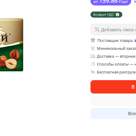
159
.86
от
₽
/
шт
Возврат НДС
Добавить свою 
Поставщик товара
Минимальный заказ
Доставка
—
вторник,
Способы оплаты — 
Бесплатная разгруз
В
Все