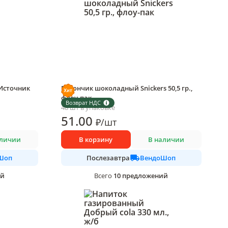
Источник
Батончик шоколадный Snickers 50,5 гр.,
флоу-пак
Возврат НДС
48 шт в упаковке
51
.00
₽
/
шт
аличии
В корзину
В наличии
Шоп
ВендоШоп
Послезавтра
ий
10
предложений
Всего