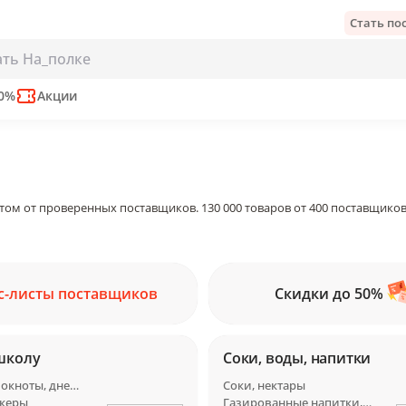
Стать п
50%
Акции
том от проверенных поставщиков. 130 000 товаров от 400 поставщиков
с-листы поставщиков
Скидки до 50%
школу
Соки, воды, напитки
Тетради, блокноты, дневники
Соки, нектары
икеры
Газированные напитки, лимонады