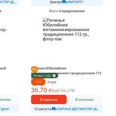
СЫРНЫХ ДЕЛ МАСТЕР (ДАЛИМО)
ИМПОРТ+
Завтра
я
4
предложения
Всего
чный
Печенье Юбилейное
витаминизированное традиционное 112
Возврат НДС
гр., флоу-пак
-
37
%
24 дня
1 шт в упаковке
36
.70
₽
/
шт
58.27
₽
аличии
В корзину
В наличии
Групп
СЫРНЫХ ДЕЛ МАСТЕР (ДАЛИМО)
12 августа