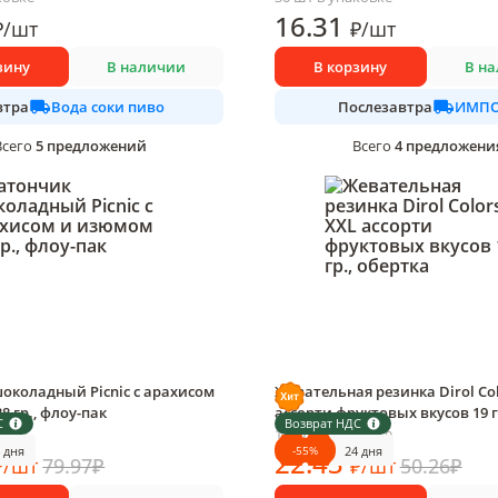
16
.31
₽
/
шт
₽
/
шт
зину
В наличии
В корзину
В н
Вода соки пиво
ИМПО
втра
Послезавтра
5
предложений
4
предложени
Всего
Всего
околадный Picnic с арахисом
Жевательная резинка Dirol Col
8 гр., флоу-пак
ассорти фруктовых вкусов 19 г
С
Возврат НДС
овке
18 шт в упаковке
-
55
%
 дня
24 дня
22
.43
₽
/
шт
79.97
₽
₽
/
шт
50.26
₽