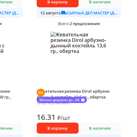
аличии
В корзину
В наличии
СЫРНЫХ ДЕЛ МАСТЕР (ДАЛИМО)
СЫРНЫХ ДЕЛ МАСТЕР (ДАЛИМО)
12 августа
я
2
предложения
Всего
жонок
Жевательная резинка Dirol арбузно-
 гр.,
дынный коктейль 13,6 гр., обертка
Можно дешевле до -2%
30 шт в упаковке
16
.31
₽
/
шт
аличии
В корзину
В наличии