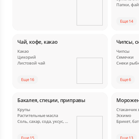
Папки, фа
Еще 14
Чай, кофе, какао
Чипсы, с
Какао
Чипсы
Цикорий
Семечки
Листовой чай
Снеки рыб
Еще 16
Еще 6
Бакалея, специи, приправы
Мороже
Крупы
Стаканчик
Растительные масла
Эскимо
Соль, сахар, сода, уксус, заменители
Еще 15
Еще 13