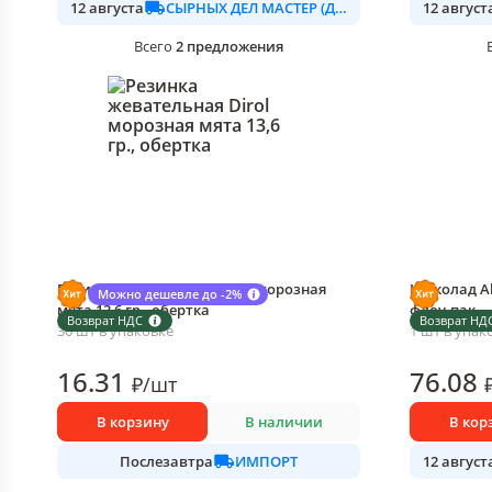
СЫРНЫХ ДЕЛ МАСТЕР (ДАЛИМО)
12 августа
12 август
2
предложения
Всего
Резинка жевательная Dirol морозная
Шоколад Al
Можно дешевле до -2%
мята 13,6 гр., обертка
флоу-пак
Возврат НДС
Возврат НД
30 шт в упаковке
1 шт в упак
16
.31
76
.08
₽
/
шт
В корзину
В наличии
В кор
ИМПОРТ
Послезавтра
12 август