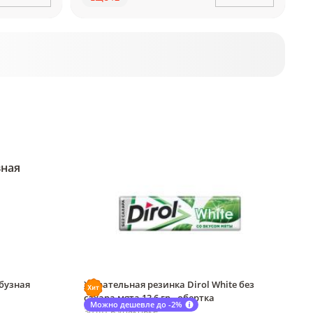
бузная
Жевательная резинка Dirol White без
сахара мята 13,6 гр., обертка
Можно дешевле до -2%
30 шт в упаковке