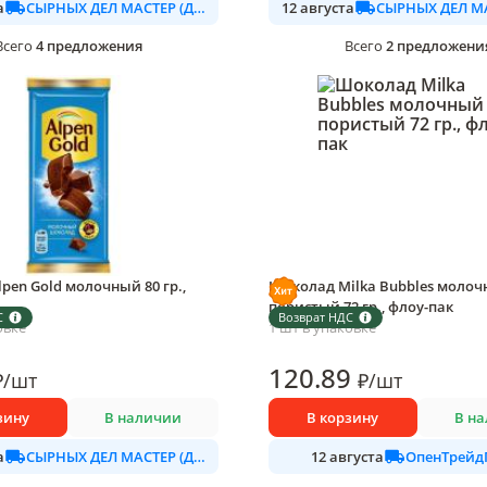
СЫРНЫХ ДЕЛ МАСТЕР (ДАЛИМО)
а
12 августа
4
предложения
2
предложени
Всего
Всего
pen Gold молочный 80 гр.,
Шоколад Milka Bubbles моло
пористый 72 гр., флоу-пак
С
Возврат НДС
овке
1 шт в упаковке
120
.89
₽
/
шт
₽
/
шт
зину
В наличии
В корзину
В н
СЫРНЫХ ДЕЛ МАСТЕР (ДАЛИМО)
ОпенТрейд
а
12 августа