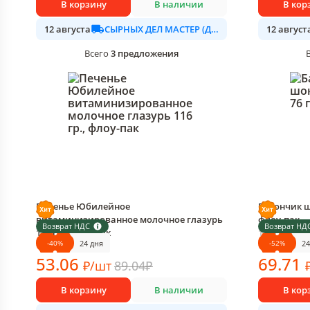
В корзину
В наличии
В кор
СЫРНЫХ ДЕЛ МАСТЕР (ДАЛИМО)
12 августа
12 август
3
предложения
Всего
Печенье Юбилейное
Батончик шо
витаминизированное молочное глазурь
флоу-пак
Возврат НДС
Возврат НД
116 гр., флоу-пак
1 шт в упак
-
40
%
-
52
%
24 дня
24
1 шт в упаковке
53
.06
69
.71
₽
/
шт
89.04
₽
В корзину
В наличии
В кор