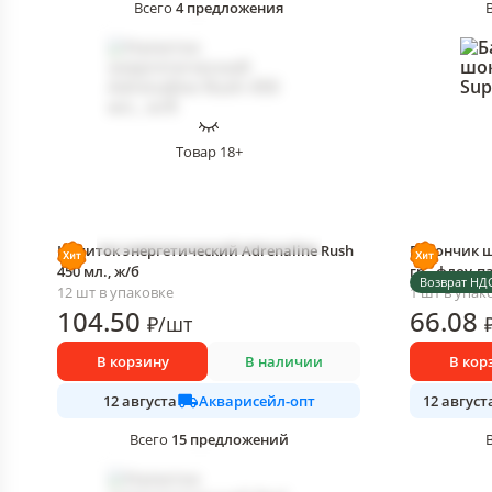
4
предложения
Всего
Товар 18+
Напиток энергетический Adrenaline Rush
Батончик ш
450 мл., ж/б
гр., флоу-п
Возврат НД
12 шт в упаковке
1 шт в упак
104
.50
66
.08
₽
/
шт
В корзину
В наличии
В кор
Акварисейл-опт
12 августа
12 август
15
предложений
Всего