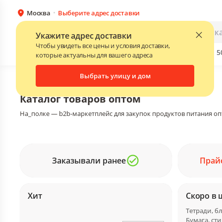
Москва
Выберите адрес доставки
Каталог
Для бизнеса
Укажите адрес доставки
Чтобы увидеть все цены и условия доставки,
Бренды
Прайс-листы поставщиков
Скидки до 
NEW
которые актуальны для вашего адреса
Выбрать улицу и дом
Главная
•
Каталог
Каталог товаров оптом
На_полке — b2b-маркетплейс для закупок продуктов питания оп
Заказывали ранее
Прай
Хит
Скоро в 
Бумага, ст