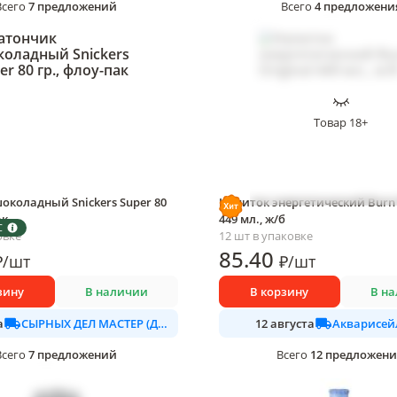
7
предложений
4
предложени
Всего
Всего
Товар 18+
околадный Snickers Super 80
Напиток энергетический Burn 
ак
449 мл., ж/б
С
овке
12 шт в упаковке
85
.40
₽
/
шт
₽
/
шт
зину
В наличии
В корзину
В н
СЫРНЫХ ДЕЛ МАСТЕР (ДАЛИМО)
Акварисей
а
12 августа
7
предложений
12
предложен
Всего
Всего