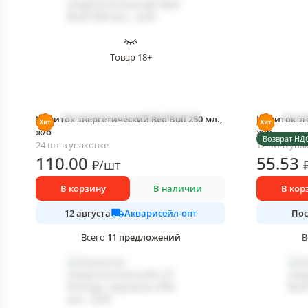
Товар 18+
Напиток энергетический Red Bull 250 мл.,
Напиток эн
ж/б
ж/б
Возврат НД
24 шт в упаковке
12 шт в упа
110
.00
55
.53
₽
/
шт
В корзину
В наличии
В кор
Акварисейл-опт
12 августа
Пос
11
предложений
Всего
В