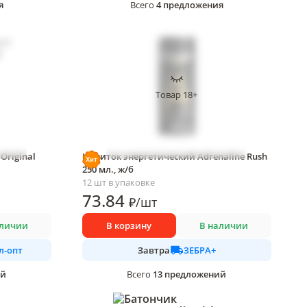
я
4
предложения
Всего
Товар 18+
Original
Напиток энергетический Adrenaline Rush
250 мл., ж/б
12 шт в упаковке
73
.84
₽
/
шт
аличии
В корзину
В наличии
л-опт
ЗЕБРА+
Завтра
ий
13
предложений
Всего