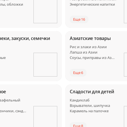
йлы, обложки
Энергетические напитки
Еще 16
неки, закуски, семечки
Азиатские товары
Рис и злаки из Азии
Лапша из Азии
ные
Соусы, приправы из Азии
Еще 6
ное
Сладости для детей
 вафельный
Кандиклаб
Взрыватели, шипучка
Брикет, батончики, сэндвичи
Карамель на палочке
Еще 8