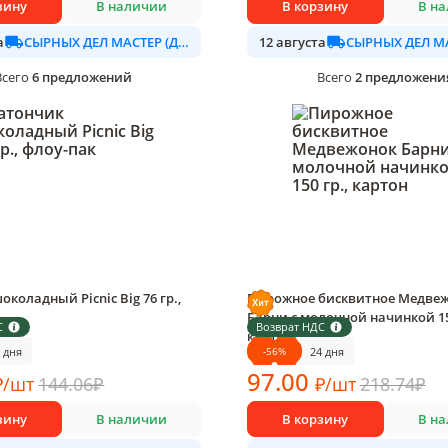
зину
В наличии
В корзину
В н
СЫРНЫХ ДЕЛ МАСТЕР (ДАЛИМО)
а
12 августа
6
предложений
2
предложени
Всего
Всего
коладный Picnic Big 76 гр.,
Пирожное бисквитное Медве
Барни с молочной начинкой 150
С
Возврат НДС
овке
картон
-
56
%
 дня
24 дня
1 шт в упаковке
97
.00
₽
/
шт
144.06
₽
₽
/
шт
218.74
₽
зину
В наличии
В корзину
В н