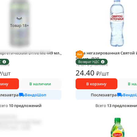
Товар 18+
ергетический Drive Me 449 мл.,
Вода негазированная Святой 
500 мл., ПЭТ
С
Возврат НДС
ковке
12 шт в упаковке
24
.40
₽
/
шт
₽
/
шт
зину
В наличии
В корзину
В н
ВендоШоп
Вендо
лезавтра
Послезавтра
10
предложений
13
предложен
сего
Всего