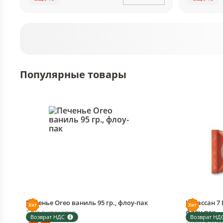
Популярные товары
Печенье Oreo ваниль 95 гр., флоу-пак
Круассан 7 
1 шт в упаковке
флоу-пак
Возврат НДС
Возврат НД
20 шт в упа