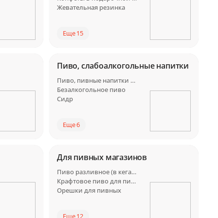
Жевательная резинка
Еще 15
Пиво, слабоалкогольные напитки
Пиво, пивные напитки Россия
Безалкогольное пиво
Сидр
Еще 6
Для пивных магазинов
Пиво разливное (в кегах) для пивных
Крафтовое пиво для пивных
Орешки для пивных
Еще 12