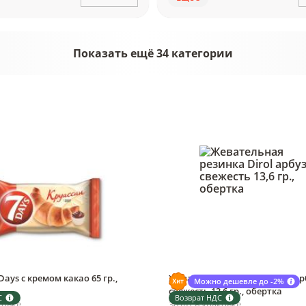
Показать ещё 34 категории
Days с кремом какао 65 гр.,
Жевательная резинка Dirol ар
Можно дешевле до -2%
свежесть 13,6 гр., обертка
С
Возврат НДС
ковке
30 шт в упаковке