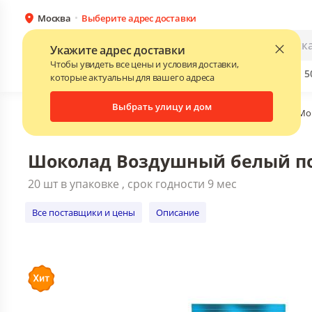
Москва
Выберите адрес доставки
Шоколад Воздушный белый порис
20 шт в упаковке , срок годности 9
Каталог
Для бизнеса
Укажите адрес доставки
Все поставщики и цены
Описание
Чтобы увидеть все цены и условия доставки,
Бренды
Прайс-листы поставщиков
Скидки до 
NEW
которые актуальны для вашего адреса
Выбрать улицу и дом
Главная
•
Каталог
•
Кондитерские изделия
•
Продукция Мо
Шоколад Воздушный белый пор
20 шт в упаковке , срок годности 9 мес
Все поставщики и цены
Описание