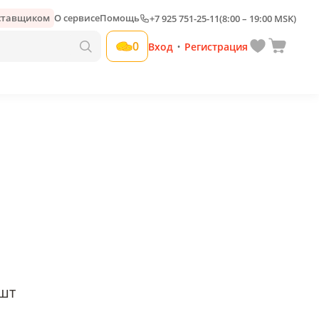
оставщиком
О сервисе
Помощь
+7 925 751-25-11
(8:00 – 19:00 MSK)
Добавить свою наценку
0
Вход
Регистрация
•
шт