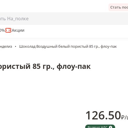
Стать п
тый 85 гр., флоу-пак
 мес
50%
Акции
нделиз
•
Шоколад Воздушный белый пористый 85 гр., флоу-пак
истый 85 гр., флоу-пак
126
.50
₽
/
Возврат НДС