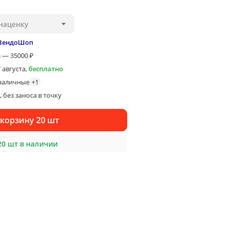
наценку
ВендоШоп
 — 35000 ₽
7 августа
,
бесплатно
наличные
+
1
 без заноса в точку
 корзину 20 шт
20 шт в наличии