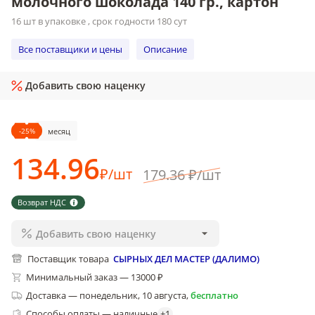
молочного шоколада 140 гр., картон
16 шт в упаковке , срок годности 180 сут
Все поставщики и цены
Описание
Добавить свою наценку
-
25
%
месяц
134
.96
₽
/
шт
179
.36
₽
/
шт
Возврат НДС
Добавить свою наценку
Поставщик товара
СЫРНЫХ ДЕЛ МАСТЕР (ДАЛИМО)
Минимальный заказ — 13000 ₽
Доставка
—
понедельник, 10 августа
,
бесплатно
Способы оплаты — наличные
+
1