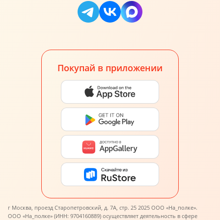
Покупай в приложении
г Москва, проезд Старопетровский, д. 7А, стр. 25 2025 ООО «На_полке».
ООО «На_полке» (ИНН: 9704160889) осуществляет деятельность в сфере