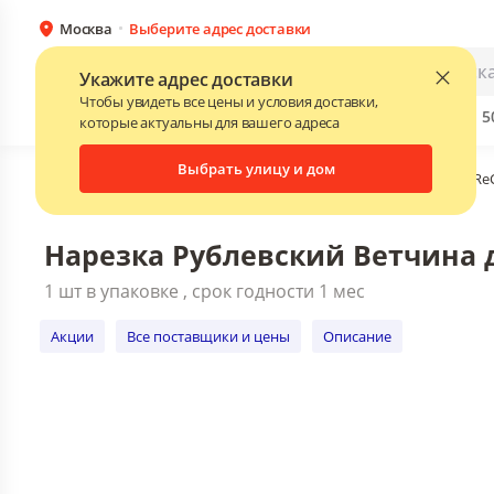
Москва
Выберите адрес доставки
Нарезка Рублевский Ветчина для тосто
1 шт в упаковке , срок годности 1 мес
Каталог
Для бизнеса
Укажите адрес доставки
Акции
Все поставщики и цены
Описани
Чтобы увидеть все цены и условия доставки,
Бренды
Прайс-листы поставщиков
Скидки до 
NEW
которые актуальны для вашего адреса
Выбрать улицу и дом
Главная
•
Каталог
•
HoReCa
•
Колбасные изделия для HoRe
Нарезка Рублевский Ветчина дл
1 шт в упаковке , срок годности 1 мес
Акции
Все поставщики и цены
Описание