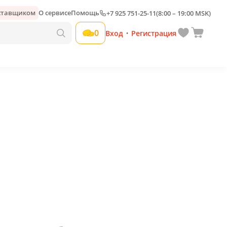
оставщиком
О сервисе
Помощь
+7 925 751-25-11
(8:00 – 19:00 MSK)
Добавить свою наценку
0
Вход
Регистрация
•