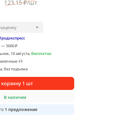
123
.15
₽
/
шт
наценку
Продэкспресс
 — 5000 ₽
ник, 10 августа
,
бесплатно
наличные
+
1
ка
без подъема
, 
 корзину 1 шт
В наличии
го
1
предложение