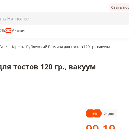
Стать п
в 120 гр., вакуум
е
50%
Акции
Ca
•
Нарезка Рублевский Ветчина для тостов 120 гр., вакуум
я тостов 120 гр., вакуум
-
19
%
24 дня
99
.19