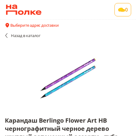
Карандаш Berlingo Flower Art HB
0
чернографитный черное дерево круглый
заточенный ассорти., туба
Выберите адрес доставки
1 шт в упаковке
Назад
в каталог
Все поставщики и цены
Описание
Карандаш Berlingo Flower Art HB
чернографитный черное дерево