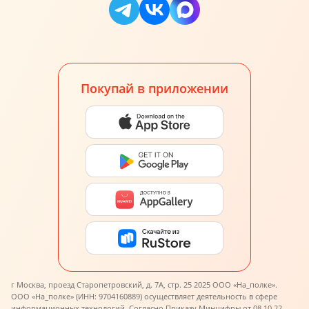
Покупай в приложении
г Москва, проезд Старопетровский, д. 7А, стр. 25 2025 ООО «На_полке».
ООО «На_полке» (ИНН: 9704160889) осуществляет деятельность в сфере
информационных технологий. Согласно Приказу Минцифры от 08.10.22