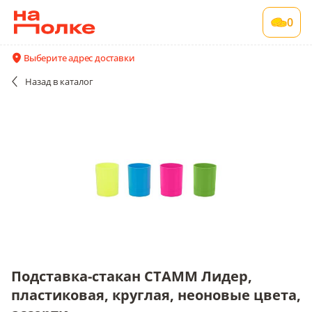
Подставка-стакан СТАММ Лидер,
0
пластиковая, круглая, неоновые цвета,
ассорти
Выберите адрес доставки
1 шт в упаковке
Назад
в каталог
Все поставщики и цены
Описание
Подставка-стакан СТАММ Лидер,
пластиковая, круглая, неоновые цвета,