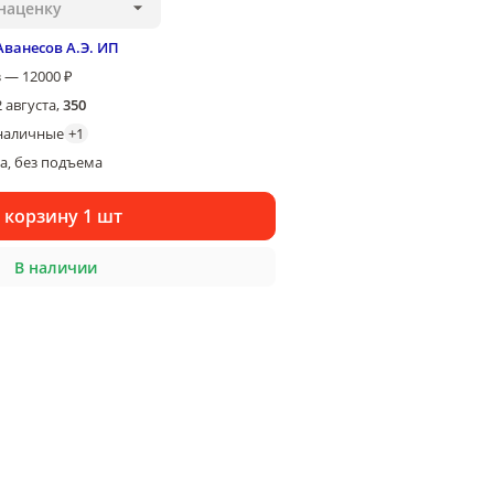
наценку
Аванесов А.Э. ИП
 — 12000 ₽
2 августа
,
350
наличные
+
1
ка
без подъема
, 
 корзину 1 шт
В наличии