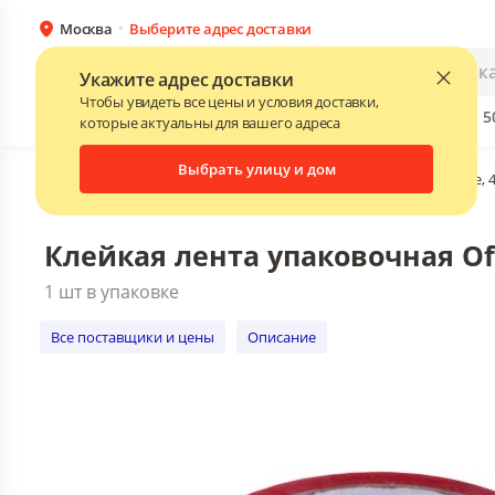
Москва
Выберите адрес доставки
Клейкая лента упаковочная OfficeSpac
1 шт в упаковке
Каталог
Для бизнеса
Укажите адрес доставки
Все поставщики и цены
Описание
Чтобы увидеть все цены и условия доставки,
Бренды
Прайс-листы поставщиков
Скидки до 
NEW
которые актуальны для вашего адреса
Выбрать улицу и дом
Главная
•
Каталог
•
Клейкая лента упаковочная OfficeSpace,
Клейкая лента упаковочная Of
1 шт в упаковке
Все поставщики и цены
Описание