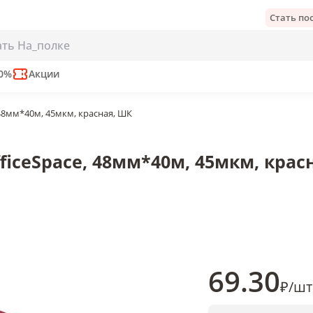
Стать п
e, 48мм*40м, 45мкм, красная, ШК
50%
Акции
 48мм*40м, 45мкм, красная, ШК
ficeSpace, 48мм*40м, 45мкм, крас
69
.30
₽
/
шт