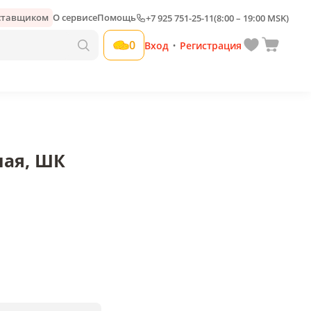
оставщиком
О сервисе
Помощь
+7 925 751-25-11
(8:00 – 19:00 MSK)
Добавить свою наценку
0
Вход
Регистрация
•
ная, ШК