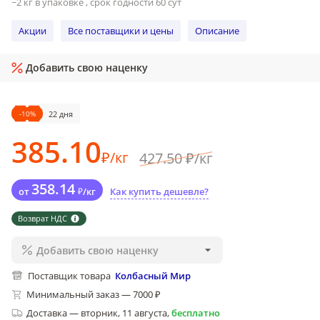
~2 кг в упаковке , срок годности 60 сут
Акции
Все поставщики и цены
Описание
Добавить свою наценку
-
10
%
22 дня
385
.10
₽
/
кг
427
.50
₽
/
кг
358
.14
от
₽
/
кг
Как купить дешевле?
Возврат НДС
Добавить свою наценку
Поставщик товара
Колбасный Мир
Минимальный заказ — 7000 ₽
Доставка
—
вторник, 11 августа
,
бесплатно