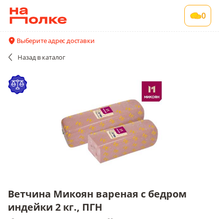
Ветчина Микоян вареная с бедром индейки
0
2 кг., ПГН
~2 кг в упаковке , срок годности 60 сут
Выберите адрес доставки
Акции
Все поставщики и цены
Описание
Назад
в каталог
Ветчина Микоян вареная с бедром
индейки 2 кг., ПГН