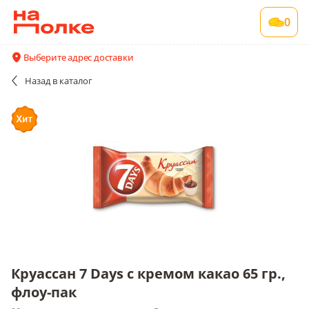
Круассан 7 Days с кремом какао 65 гр., флоу-
0
пак
20 шт в упаковке , срок годности 5 мес
Выберите адрес доставки
Все поставщики и цены
Описание
Назад
в каталог
Круассан 7 Days с кремом какао 65 гр.,
флоу-пак