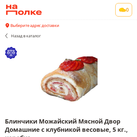
Блинчики Можайский Мясной Двор
0
Домашние с клубникой весовые, 5 кг.,
коробка
Выберите адрес доставки
~5 кг в упаковке , срок годности 6 мес
Назад
в каталог
Все поставщики и цены
Описание
Блинчики Можайский Мясной Двор
Домашние с клубникой весовые, 5 кг.,