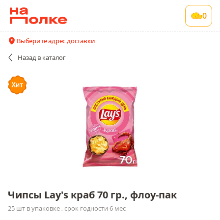
Чипсы Lay's краб 70 гр., флоу-пак
0
25 шт в упаковке , срок годности 6 мес
Все поставщики и цены
Описание
Выберите адрес доставки
Назад
в каталог
Чипсы Lay's краб 70 гр., флоу-пак
25 шт в упаковке , срок годности 6 мес