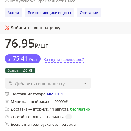
25 шт в упаковке , срок годности 6 мес
Акции
Все поставщики и цены
Описание
Добавить свою наценку
76
.95
₽
/
шт
75
.41
от
₽
/
шт
Как купить дешевле?
Возврат НДС
Добавить свою наценку
Поставщик товара
ИМПОРТ
Минимальный заказ — 20000 ₽
Доставка
—
вторник, 11 августа
,
бесплатно
Способы оплаты — наличные
+
1
Бесплатная разгрузка
без подъема
, 