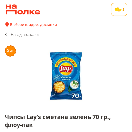
Чипсы Lay's сметана зелень 70 гр., флоу-пак
0
25 шт в упаковке , срок годности 6 мес
Акции
Все поставщики и цены
Описание
Выберите адрес доставки
Назад
в каталог
Чипсы Lay's сметана зелень 70 гр.,
флоу-пак