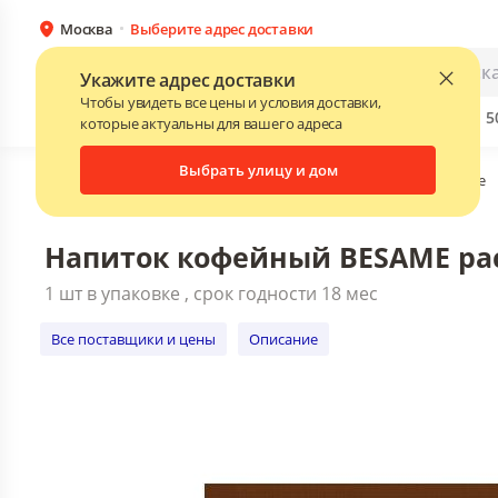
Москва
Выберите адрес доставки
Напиток кофейный BESAME растворимый
1 шт в упаковке , срок годности 18 мес
Каталог
Для бизнеса
Укажите адрес доставки
Все поставщики и цены
Описание
Чтобы увидеть все цены и условия доставки,
Бренды
Прайс-листы поставщиков
Скидки до 
NEW
которые актуальны для вашего адреса
Выбрать улицу и дом
Главная
•
Каталог
•
Чай, кофе, какао
•
Растворимый кофе
Напиток кофейный BESAME раст
1 шт в упаковке , срок годности 18 мес
Все поставщики и цены
Описание