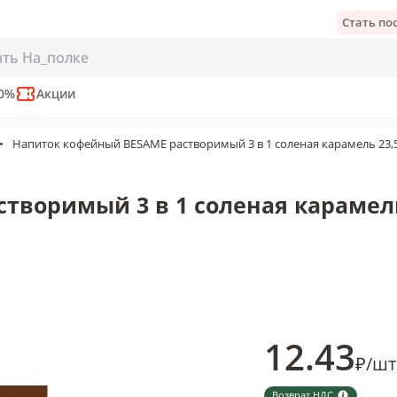
Стать п
 3 в 1 соленая карамель 23,5 гр., саше
50%
Акции
•
Напиток кофейный BESAME растворимый 3 в 1 соленая карамель 23,5 
воримый 3 в 1 соленая карамель 
12
.43
₽
/
шт
Возврат НДС