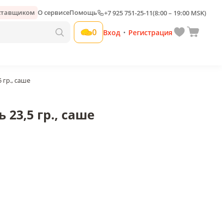
оставщиком
О сервисе
Помощь
+7 925 751-25-11
(8:00 – 19:00 MSK)
Добавить свою наценку
0
Вход
Регистрация
•
гр., саше
23,5 гр., саше