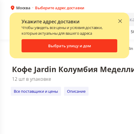
Москва
Выберите адрес доставки
Кофе Jardin Колумбия Меделлин 95 гр.
12 шт в упаковке
Каталог
Для бизнеса
Укажите адрес доставки
Все поставщики и цены
Описание
Чтобы увидеть все цены и условия доставки,
Бренды
Прайс-листы поставщиков
Скидки до 
NEW
которые актуальны для вашего адреса
Выбрать улицу и дом
Главная
•
Каталог
•
Чай, кофе, какао
•
Jardin
•
Кофе Jardin
Кофе Jardin Колумбия Меделлин
12 шт в упаковке
Все поставщики и цены
Описание