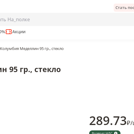
Стать п
, стекло
50%
Акции
 Колумбия Меделлин 95 гр., стекло
 95 гр., стекло
289
.73
₽
/
Возврат НДС