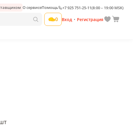
оставщиком
О сервисе
Помощь
+7 925 751-25-11
(8:00 – 19:00 MSK)
Добавить свою наценку
0
Вход
Регистрация
•
шт