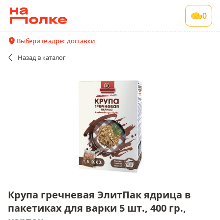
Крупа гречневая ЭлитПак ядрица в
0
пакетиках для варки 5 шт., 400 гр., картон
1 шт в упаковке , срок годности 12 мес
Выберите адрес доставки
Все поставщики и цены
Описание
Назад
в каталог
Крупа гречневая ЭлитПак ядрица в
пакетиках для варки 5 шт., 400 гр.,