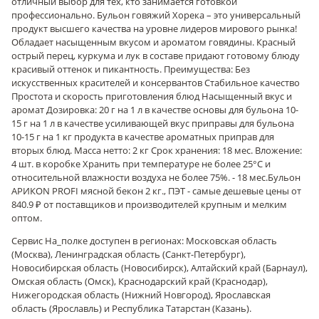
отличный выбор для тех, кто занимается готовкой
профессионально. Бульон говяжий Хорека – это универсальный
продукт высшего качества на уровне лидеров мирового рынка!
Обладает насыщенным вкусом и ароматом говядины. Красный
острый перец, куркума и лук в составе придают готовому блюду
красивый оттенок и пикантность. Преимущества: Без
искусственных красителей и консервантов Стабильное качество
Простота и скорость приготовления блюд Насыщенный вкус и
аромат Дозировка: 20 г на 1 л в качестве основы для бульона 10-
15 г на 1 л в качестве усиливающей вкус приправы для бульона
10-15 г на 1 кг продукта в качестве ароматных приправ для
вторых блюд. Масса нетто: 2 кг Срок хранения: 18 мес. Вложение:
4 шт. в коробке Хранить при температуре не более 25°С и
относительной влажности воздуха не более 75%. - 18 мес.
Бульон
АРИКОN PROFI мясной бекон 2 кг., ПЭТ - самые дешевые цены от
840.9 ₽ от поставщиков и производителей крупным и мелким
оптом.
Сервис На_полке доступен в регионах: Московская область
(Москва), Ленинградская область (Санкт-Петербург),
Новосибирская область (Новосибирск), Алтайский край (Барнаул),
Омская область (Омск), Краснодарский край (Краснодар),
Нижегородская область (Нижний Новгород), Ярославская
область (Ярославль) и Республика Татарстан (Казань).